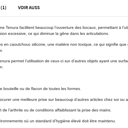
(1)
VOIR AUSS
e Tenura facilitent beaucoup l’ouverture des bocaux, permettant à l’uti
ion excessive, ce qui diminue la gêne dans les articulations.
 en caoutchouc silicone, une matière non toxique, ce qui signifie que c
ux.
ura permet l’utilisation de ceux-ci sur d’autres objets ayant une surfac
on.
 bouteille ou de flacon de toutes les formes.
rocurer une meilleure prise sur beaucoup d’autres articles chez soi ou au
 de l’arthrite ou de conditions affaiblissant la prise des mains.
vironnements où un standard d’hygiène élevé doit être maintenu.