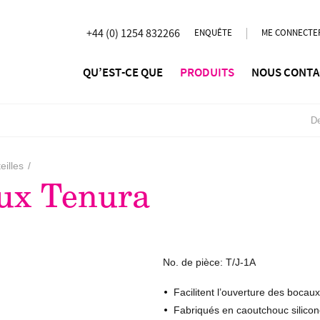
+44 (0) 1254 832266
ENQUÊTE
ME CONNECTE
QU’EST-CE QUE
PRODUITS
NOUS CONTA
De
eilles
/
ux Tenura
No. de pièce:
T/J-1A
Facilitent l’ouverture des bocaux
Fabriqués en caoutchouc silicone