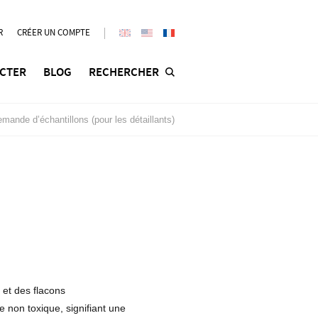
R
CRÉER UN COMPTE
CTER
BLOG
RECHERCHER
mande d’échantillons (pour les détaillants)
 et des flacons
 non toxique, signifiant une