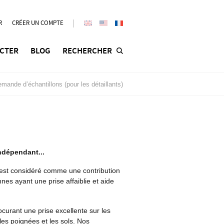
R
CRÉER UN COMPTE
CTER
BLOG
RECHERCHER
mande d’échantillons (pour les détaillants)
indépendant...
st considéré comme une contribution
es ayant une prise affaiblie et aide
urant une prise excellente sur les
 les poignées et les sols. Nos