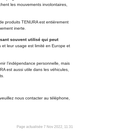
chent les mouvements involontaires,
 de produits TENURA est entièrement
uement
inerte.
sant souvent utilisé qui peut
 et leur usage est limité en Europe et
nir l’indépendance personnelle, mais
RA est aussi utile dans les véhicules,
ts.
 veuillez nous contacter au téléphone,
Page actualisée
7 Nov 2022, 11:31