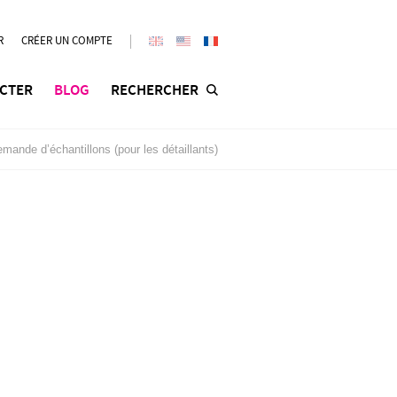
R
CRÉER UN COMPTE
CTER
BLOG
RECHERCHER
mande d’échantillons (pour les détaillants)