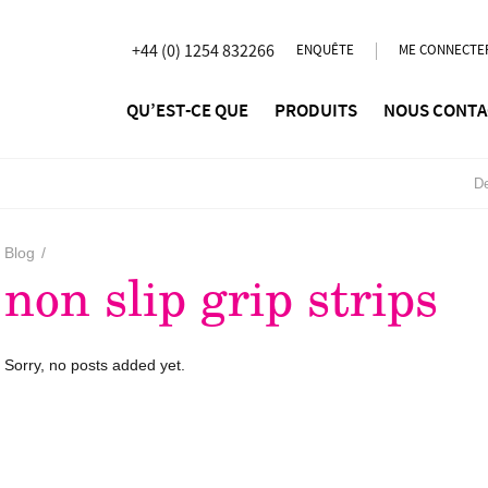
+44 (0) 1254 832266
ENQUÊTE
ME CONNECTE
QU’EST-CE QUE
PRODUITS
NOUS CONTA
De
Blog
/
non slip grip strips
Sorry, no posts added yet.