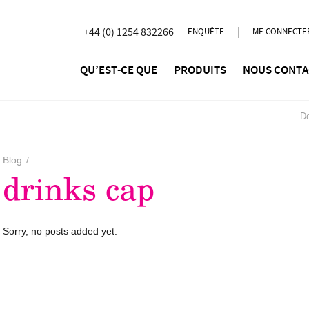
+44 (0) 1254 832266
ENQUÊTE
ME CONNECTE
QU’EST-CE QUE
PRODUITS
NOUS CONTA
De
Blog
/
drinks cap
Sorry, no posts added yet.