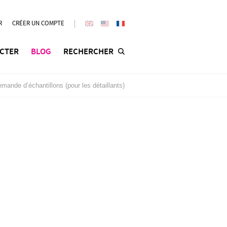
R
CRÉER UN COMPTE
CTER
BLOG
RECHERCHER
mande d’échantillons (pour les détaillants)