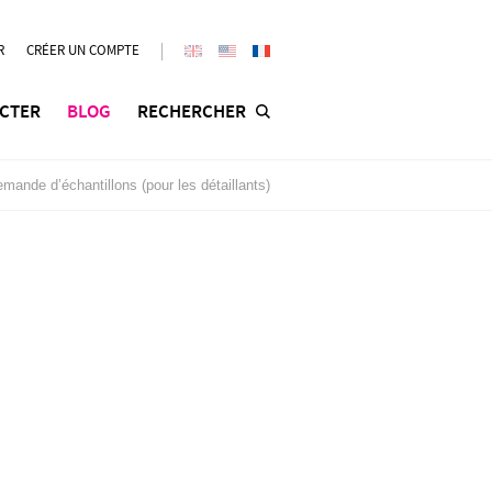
R
CRÉER UN COMPTE
CTER
BLOG
RECHERCHER
mande d’échantillons (pour les détaillants)